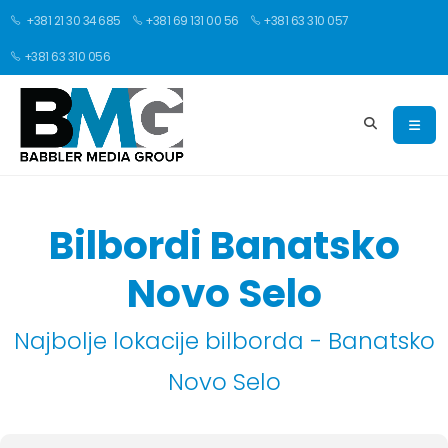
+381 21 30 34 685
+381 69 131 00 56
+381 63 310 057
+381 63 310 056
Bilbordi Banatsko
Novo Selo
Najbolje lokacije bilborda - Banatsko
Novo Selo