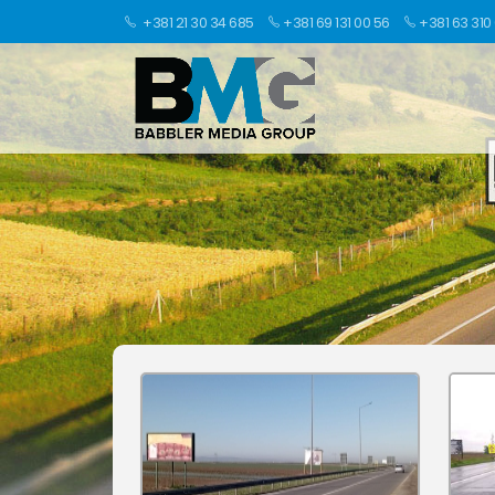
+381 21 30 34 685
+381 69 131 00 56
+381 63 310