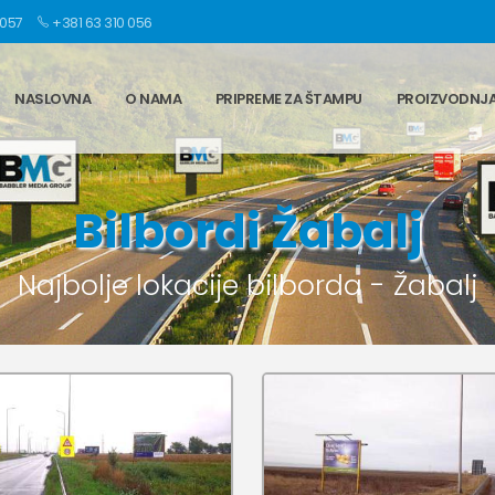
 057
+381 63 310 056
NASLOVNA
O NAMA
PRIPREME ZA ŠTAMPU
PROIZVODNJ
Bilbordi Žabalj
Najbolje lokacije bilborda - Žabalj