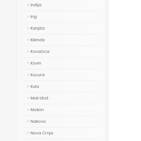
Inđija
Irig
Kanjiža
Kikinda
Kovačica
Kovin
Kucura
Kula
Mali Iđoš
Mokrin
Nakovo
Nova Crnja