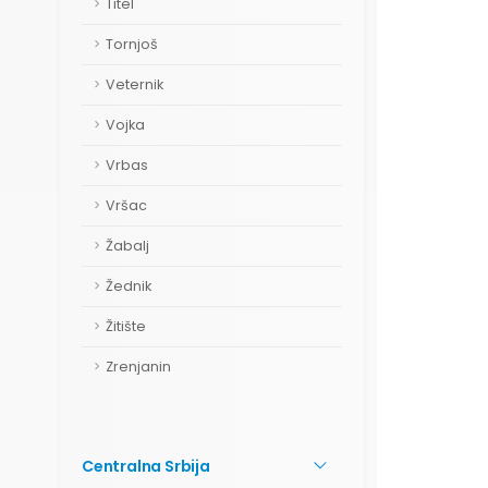
Titel
Tornjoš
Veternik
Vojka
Vrbas
Vršac
Žabalj
Žednik
Žitište
Zrenjanin
Centralna Srbija