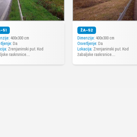
-51
ŽA-52
nzije:
400x300 cm
Dimenzije:
400x300 cm
tljenje:
Da
Osvetljenje:
Da
cija:
Zrenjaninski put. Kod
Lokacija:
Zrenjaninski put. Kod
jske raskrsnice....
žabaljske raskrsnice....