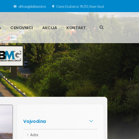
office@bilbordi.rs
Cara Dušana 76/10, Novi Sad
A
CENOVNICI
AKCIJA
KONTAKT
Vojvodina
Ada