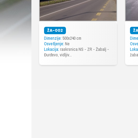
ŽA-002
ŽA
Dimenzije:
500x240 cm
Dime
Osvetljenje:
Ne
Osve
Lokacija:
raskrsnica NS - ZR - Žabalj -
Loka
Đurđevo, vidljiv...
žabal