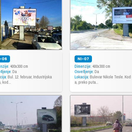
I-06
NI-07
nzije:
400x300 cm
Dimenzije:
400x300 cm
tljenje:
Da
Osvetljenje:
Da
cija:
Bul. 12. februar, Industrijska
Lokacija:
Bulevar Nikole Tesle. Kod
, kod...
a, preko puta...