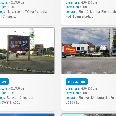
nzije:
400x300 cm
Dimenzije:
400x300 cm
tljenje:
Da
Osvetljenje:
Da
cija:
Nalazi se na TC Kalča, preko
Lokacija:
Bul. 12. februar, Elektrote
 TC Forum,...
Kod Hipermarketa...
I-04
NI LED-05
nzije:
400x300 cm
Dimenzije:
400x300 cm
tljenje:
Da
Osvetljenje:
Da
cija:
Bulevar 12. februar,
Lokacija:
Bulevar 12 februar, kružni 
trotehna, Kod...
Ugao sa...