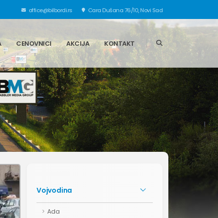
office@bilbordi.rs
Cara Dušana 76/10, Novi Sad
A
CENOVNICI
AKCIJA
KONTAKT
Vojvodina
Ada