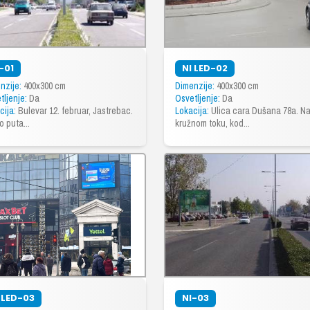
-01
NI LED-02
nzije:
400x300 cm
Dimenzije:
400x300 cm
tljenje:
Da
Osvetljenje:
Da
cija:
Bulevar 12. februar, Jastrebac.
Lokacija:
Ulica cara Dušana 78a. N
o puta...
kružnom toku, kod...
 LED-03
NI-03