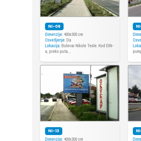
NI-08
NI
Dimenzije:
400x300 cm
Dime
Osvetljenje:
Da
Osve
Lokacija:
Bulevar Nikole Tesle. Kod DIN-
Loka
a, preko puta...
pump
NI-13
NI
Dimenzije:
400x300 cm
Dime