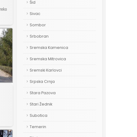
Šid
Preko
Sivac
Sombor
Srbobran
Sremska Kamenica
Sremska Mitrovica
Sremski Karlovci
Srpska Crnja
Stara Pazova
Stari Žednik
Subotica
Temerin