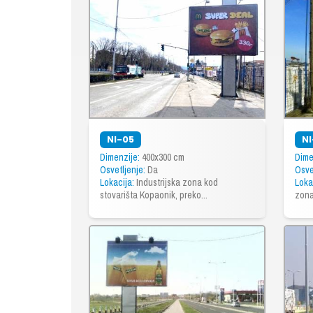
NI-05
N
Dimenzije:
400x300 cm
Dime
Osvetljenje:
Da
Osve
Lokacija:
Industrijska zona kod
Loka
stovarišta Kopaonik, preko...
zona