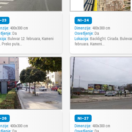
-23
NI-24
nzije:
400x300 cm
Dimenzije:
400x300 cm
tljenje:
Da
Osvetljenje:
Da
cija:
Bulevar 12. februara, Kameni
Lokacija:
Backlight. Cirada. Bulevar
. Preko puta...
februara. Kameni...
-26
NI-27
nzije:
400x300 cm
Dimenzije:
400x300 cm
tljenje:
Da
Osvetljenje:
Da