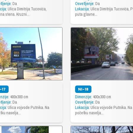
tljenje:
Da
Osvetljenje:
Da
cija:
Ulica Dimitrija Tucovića,
Lokacija:
Ulica Dimitrija Tucovića, 
na stena. Kruzni...
puta glavne...
-17
NI-18
nzije:
400x300 cm
Dimenzije:
400x300 cm
tljenje:
Da
Osvetljenje:
Da
cija:
Ulica vojvode Putnika. Na
Lokacija:
Ulica vojvode Putnika. Na
tku naselja...
početku naselja...