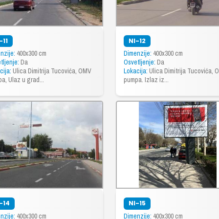
-11
NI-12
nzije:
400x300 cm
Dimenzije:
400x300 cm
tljenje:
Da
Osvetljenje:
Da
cija:
Ulica Dimitrija Tucovića, OMV
Lokacija:
Ulica Dimitrija Tucovića,
a, Ulaz u grad...
pumpa. Izlaz iz...
-14
NI-15
nzije:
400x300 cm
Dimenzije:
400x300 cm