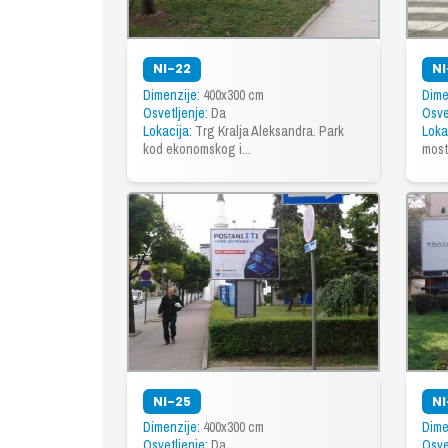
NI-22
NI
Dimenzije:
400x300 cm
Dime
Osvetljenje:
Da
Osve
Lokacija:
Trg Kralja Aleksandra. Park
Loka
kod ekonomskog i...
most
NI-25
NI
Dimenzije:
400x300 cm
Dime
Osvetljenje:
Da
Osve