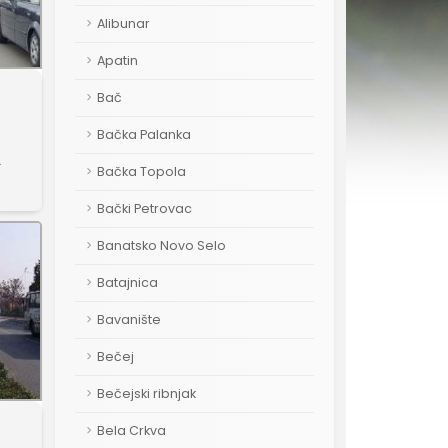
Alibunar
Apatin
Bač
Bačka Palanka
a
Bačka Topola
Bački Petrovac
Banatsko Novo Selo
Batajnica
Bavanište
Bečej
Bečejski ribnjak
Bela Crkva