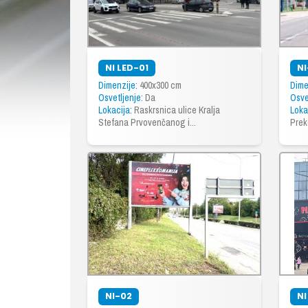
NI LED-01
NI
Dimenzije:
400x300 cm
Dime
Osvetljenje:
Da
Osve
Lokacija:
Raskrsnica ulice Kralja
Loka
Stefana Prvovenčanog i...
Prek
NI-02
NI