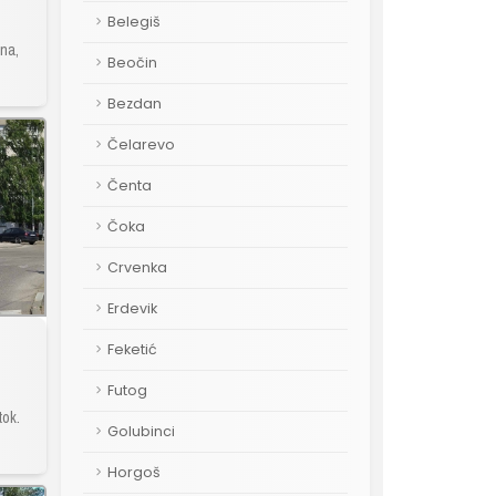
Belegiš
hna,
Beočin
Bezdan
Čelarevo
Čenta
Čoka
Crvenka
Erdevik
Feketić
Futog
tok.
Golubinci
Horgoš