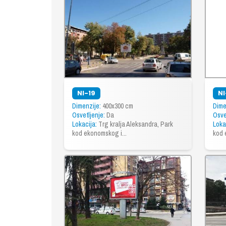
NI-19
NI
Dimenzije:
400x300 cm
Dime
Osvetljenje:
Da
Osve
Lokacija:
Trg kralja Aleksandra, Park
Loka
kod ekonomskog i...
kod 