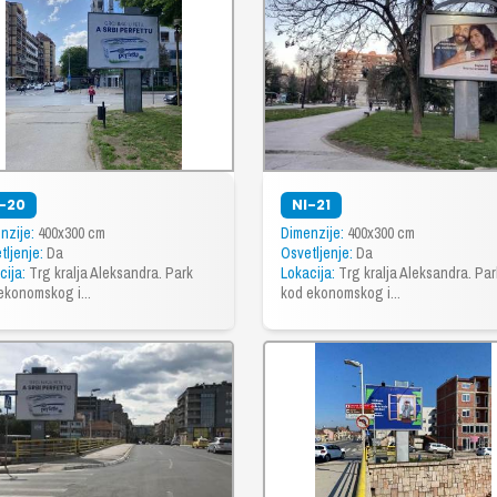
-20
NI-21
nzije:
400x300 cm
Dimenzije:
400x300 cm
tljenje:
Da
Osvetljenje:
Da
cija:
Trg kralja Aleksandra. Park
Lokacija:
Trg kralja Aleksandra. Par
ekonomskog i...
kod ekonomskog i...