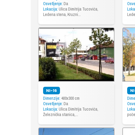
Osvetljenje:
Da
Osve
Lokacija:
Ulica Dimitrija Tucovića,
Loka
Ledena stena, Kruzni...
Lede
NI-16
NI
Dimenzije:
400x300 cm
Dime
Osvetljenje:
Da
Osve
Lokacija:
Ulica Dimitrija Tucovića,
Loka
Železnička stanica,...
poče