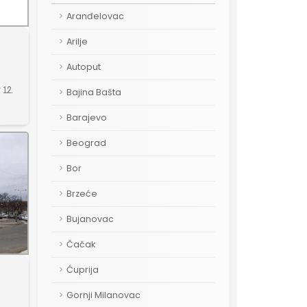
Aranđelovac
Arilje
Autoput
 12.
Bajina Bašta
Barajevo
Beograd
Bor
Brzeće
Bujanovac
Čačak
Ćuprija
Gornji Milanovac