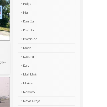
Inđija
Irig
Kanjiža
Kikinda
Kovačica
Kovin
Kucura
 DIN-
Kula
Mali Iđoš
Mokrin
Nakovo
Nova Crnja