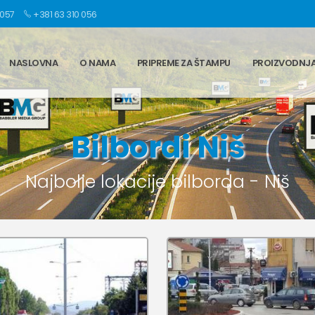
 057
+381 63 310 056
NASLOVNA
O NAMA
PRIPREME ZA ŠTAMPU
PROIZVODNJ
Bilbordi Niš
Najbolje lokacije bilborda - Niš