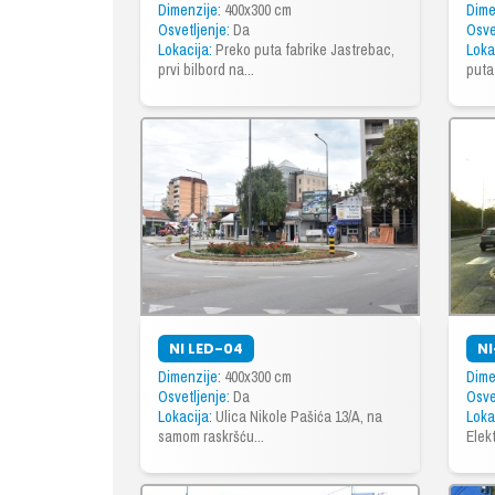
Dimenzije:
400x300 cm
Dime
Osvetljenje:
Da
Osve
Lokacija:
Preko puta fabrike Jastrebac,
Loka
prvi bilbord na...
puta
NI LED-04
N
Dimenzije:
400x300 cm
Dime
Osvetljenje:
Da
Osve
Lokacija:
Ulica Nikole Pašića 13/A, na
Loka
samom raskršću...
Elek