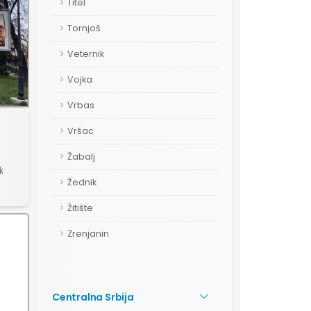
Titel
Tornjoš
Veternik
Vojka
Vrbas
Vršac
Žabalj
k
Žednik
Žitište
Zrenjanin
Centralna Srbija