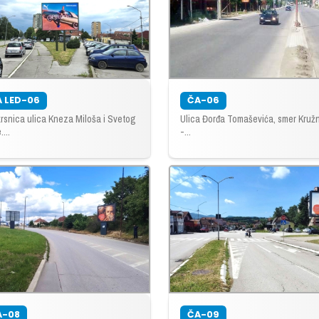
A LED-06
ČA-06
rsnica ulica Kneza Miloša i Svetog
Ulica Đorđa Tomaševića, smer Kružn
...
-...
A-08
ČA-09