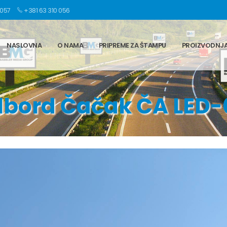
 057
+381 63 310 056
NASLOVNA
O NAMA
PRIPREME ZA ŠTAMPU
PROIZVODNJ
lbord Čačak ČA LED