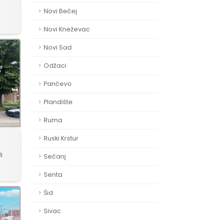
Novi Bečej
Novi Kneževac
Novi Sad
Odžaci
Pančevo
Plandište
Ruma
Ruski Krstur
a
Sečanj
Senta
Šid
Sivac