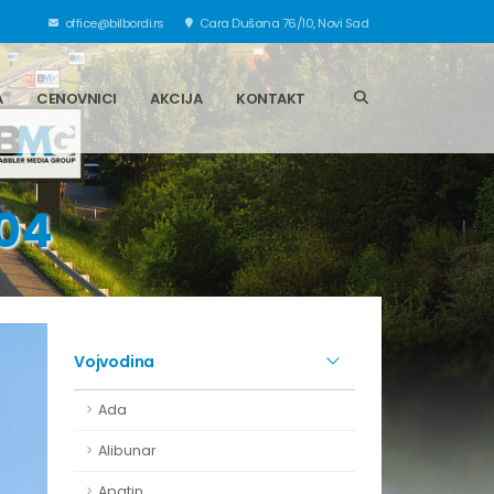
office@bilbordi.rs
Cara Dušana 76/10, Novi Sad
A
CENOVNICI
AKCIJA
KONTAKT
-04
Vojvodina
Ada
Alibunar
Apatin