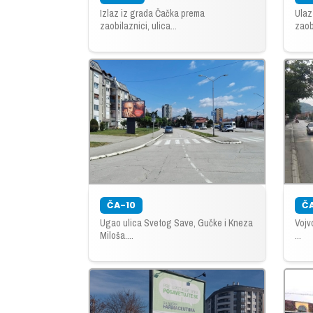
Izlaz iz grada Čačka prema
Ulaz
zaobilaznici, ulica...
zaobi
ČA-10
Č
Ugao ulica Svetog Save, Gučke i Kneza
Vojv
Miloša....
...