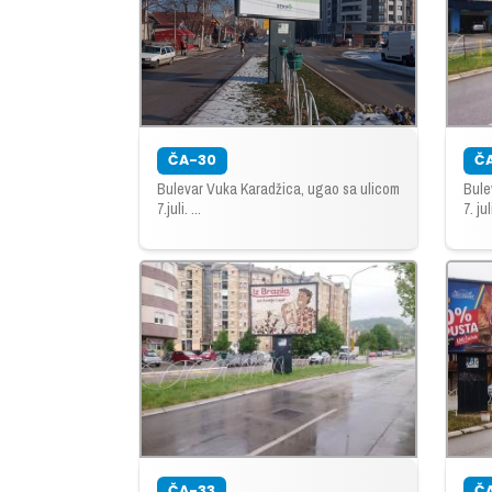
ČA-30
Č
Bulevar Vuka Karadžica, ugao sa ulicom
Bule
7.juli. ...
7. juli
ČA-33
Č