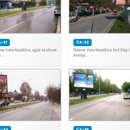
A-31
ČA-32
var Vuka Karadžica, ugao sa ulicom
Bulevar Vuka Karadžica. Kod Stop
. ...
Avenija....
A-34
ČA-35