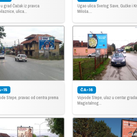
 u grad Čačak iz pravca
Ugao ulica Svetog Save, Gučke i 
laznice, ulica...
Miloša....
A-15
ČA-16
ode Stepe, pravac od centra prema
Vojvode Stepe, ulaz u centar grada
Magistalnog...