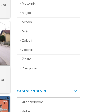
Veternik
Kneza
Vojka
Vrbas
Vršac
Žabalj
Žednik
Žitište
Zrenjanin
 sa
Centralna Srbija
Aranđelovac
Arilje