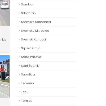
Sombor
Srbobran
Sremska Kamenica
Sremska Mitrovica
i tok
Sremski Karlovci
Srpska Crnja
Stara Pazova
Stari Žednik
Subotica
Temerin
Titel
Tornjoš