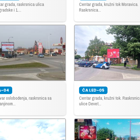
ar grada, raskrsnica ulica
Centar grada, kružni tok Moravica.
radske i 1....
Raskrsnica...
A-04
ČA LED-05
var oslobođenja, raskrsnica sa
Centar grada, kružni tok. Raskrsnic
njinom...
ulice Devet...