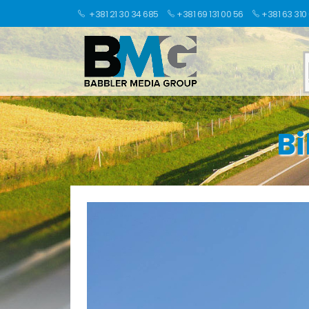
+381 21 30 34 685
+381 69 131 00 56
+381 63 310
Bi