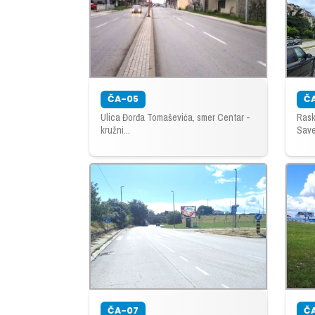
ČA-05
Č
Ulica Đorđa Tomaševića, smer Centar -
Rask
kružni...
Save.
ČA-07
Č