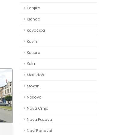
Kanjiža
Kikinda
Kovačica
Kovin
Kucura
Kula
Mali Iđoš
Mokrin
Nakovo
Nova Crnja
Nova Pazova
Novi Banovci