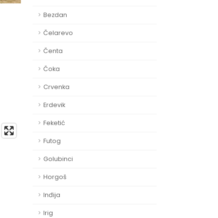
Bezdan
Čelarevo
Čenta
Čoka
Crvenka
Erdevik
Feketić
Futog
Golubinci
Horgoš
Inđija
Irig