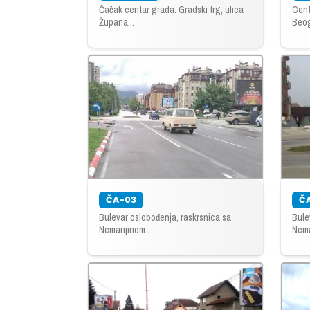
Čačak centar grada. Gradski trg, ulica
Cent
Župana...
Beog
ČA-03
Č
Bulevar oslobođenja, raskrsnica sa
Bule
Nemanjinom....
Nema