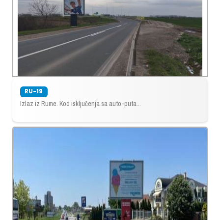
RU-19
Izlaz iz Rume. Kod isključenja sa auto-puta...