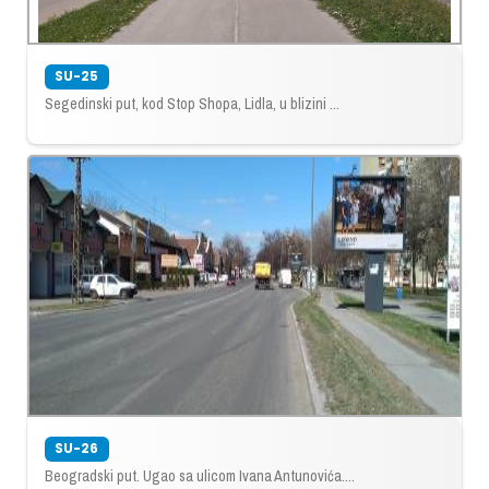
SU-25
Segedinski put, kod Stop Shopa, Lidla, u blizini ...
SU-26
Beogradski put. Ugao sa ulicom Ivana Antunovića....