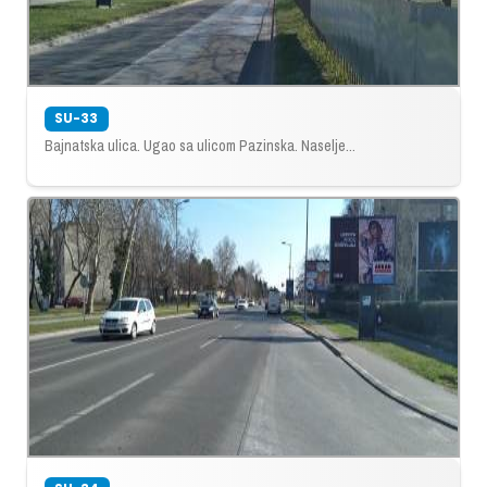
SU-33
Bajnatska ulica. Ugao sa ulicom Pazinska. Naselje...