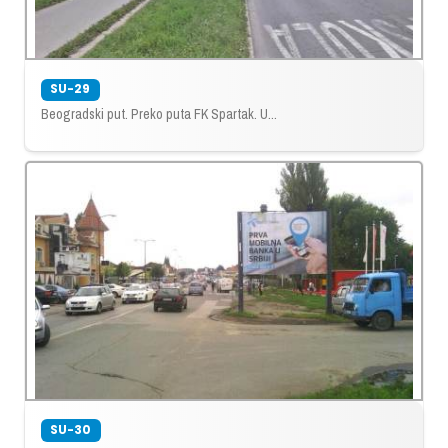
SU-29
Beogradski put. Preko puta FK Spartak. U...
SU-30