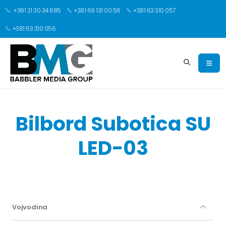
+381 21 30 34 685
+381 69 131 00 56
+381 63 310 057
+381 63 310 056
Bilbord Subotica SU
LED-03
Vojvodina