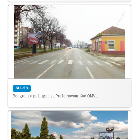
SU-23
Beogradski put, ugao sa Prešernovom. Kod OMV...