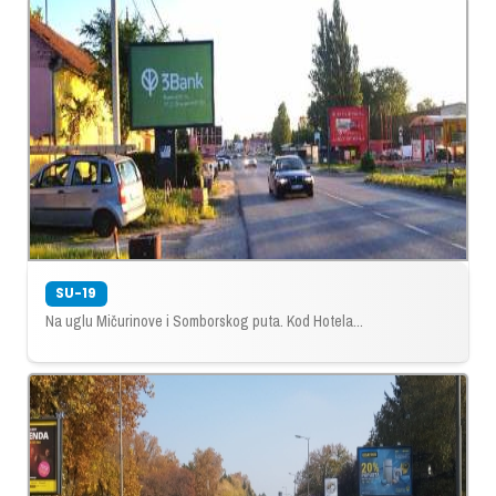
SU-19
Na uglu Mičurinove i Somborskog puta. Kod Hotela...