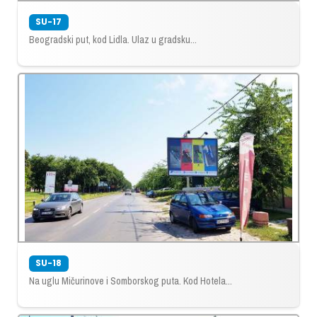
SU-17
Beogradski put, kod Lidla. Ulaz u gradsku...
SU-18
Na uglu Mičurinove i Somborskog puta. Kod Hotela...