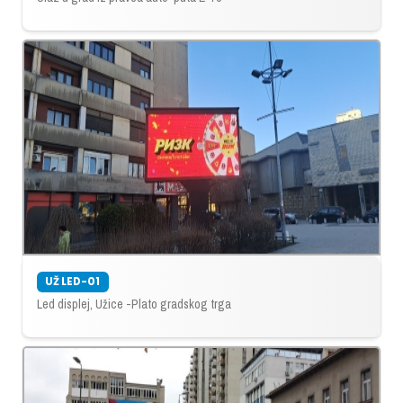
UŽ LED-01
Led displej, Užice -Plato gradskog trga