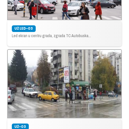
UŽ LED-03
Led ekran u centru grada, zgrada TC Autobuska...
UŽ-03