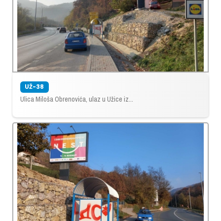
UŽ-38
Ulica Miloša Obrenovića, ulaz u Užice iz...