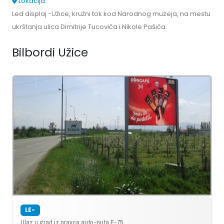
Lokacija:
Led displaj -Užice, kružni tok kod Narodnog muzeja, na mestu
ukrštanja ulica Dimitrije Tucovića i Nikole Pašića.
Bilbordi Užice
LE-
Ulaz u grad iz pravca auto-puta E-75