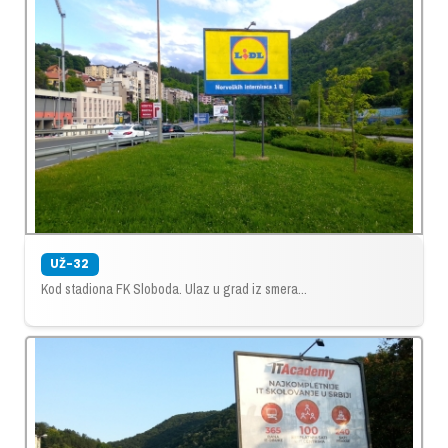
UŽ-32
Kod stadiona FK Sloboda. Ulaz u grad iz smera...