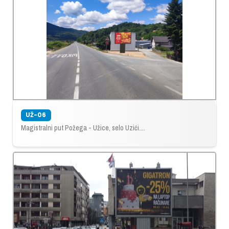
UŽ-06
Magistralni put Požega - Užice, selo Uzići....