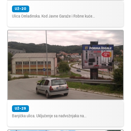
UŽ-20
Ulica Omladinska. Kod Javne Garaže i Robne kuće...
UŽ-29
Banjička ulica. Uključenje sa nadvožnjaka na...