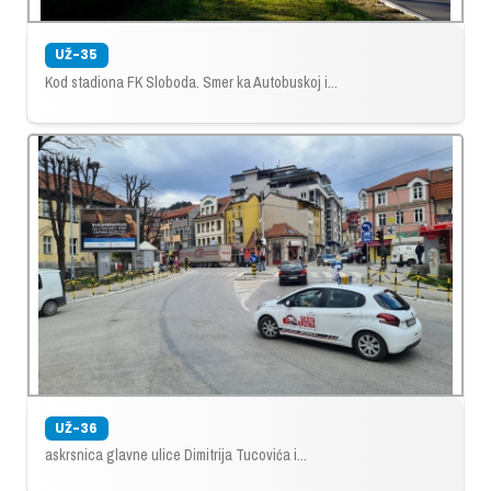
UŽ-35
Kod stadiona FK Sloboda. Smer ka Autobuskoj i...
UŽ-36
askrsnica glavne ulice Dimitrija Tucovića i...