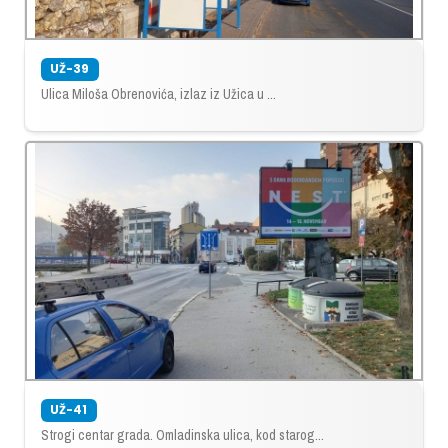
UŽ-39
Ulica Miloša Obrenovića, izlaz iz Užica u ...
UŽ-41
Strogi centar grada. Omladinska ulica, kod starog...