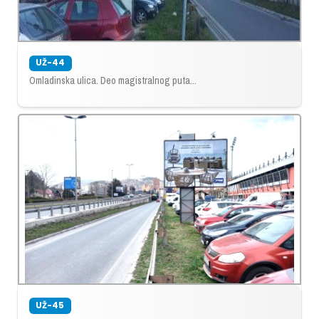
UŽ-44
Omladinska ulica. Deo magistralnog puta...
UŽ-45