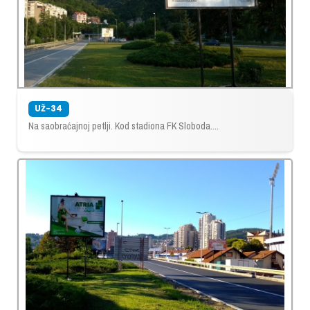
UŽ-34
Na saobraćajnoj petlji. Kod stadiona FK Sloboda....