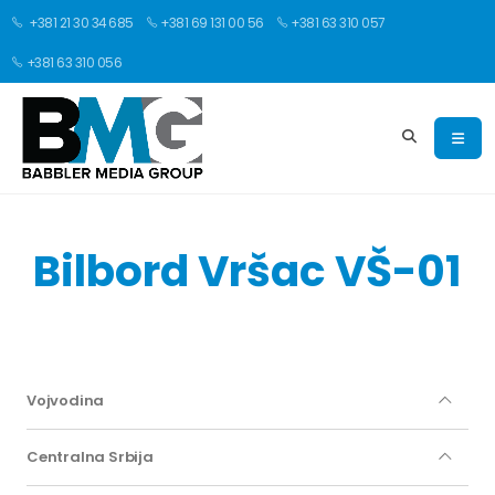
+381 21 30 34 685
+381 69 131 00 56
+381 63 310 057
+381 63 310 056
Bilbord Vršac VŠ-01
Vojvodina
Centralna Srbija