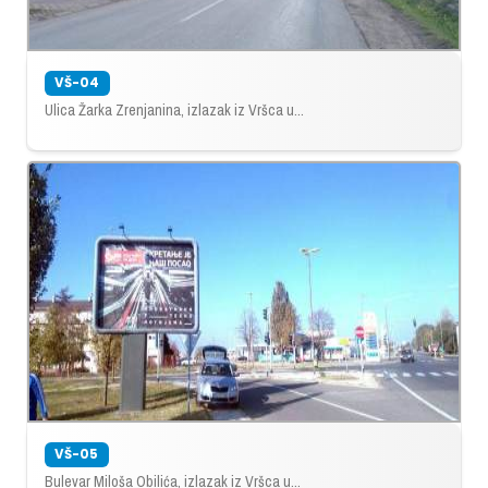
VŠ-04
Ulica Žarka Zrenjanina, izlazak iz Vršca u...
VŠ-05
Bulevar Miloša Obilića, izlazak iz Vršca u...