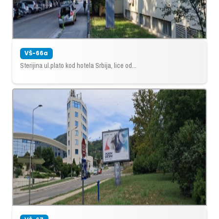
VŠ-66a
Sterijina ul.plato kod hotela Srbija, lice od...