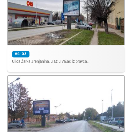
VŠ-03
Ulica Žarka Zrenjanina, ulaz u Vršac iz pravca...