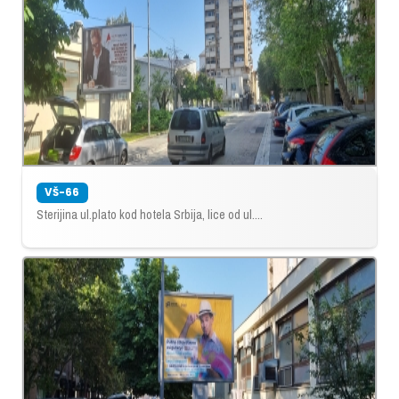
VŠ-66
Sterijina ul.plato kod hotela Srbija, lice od ul....