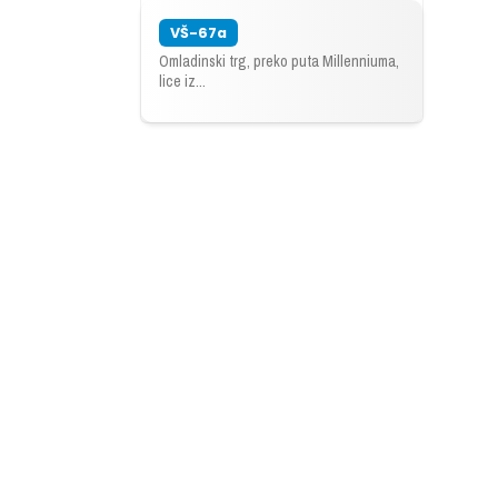
VŠ-67a
Omladinski trg, preko puta Millenniuma,
lice iz...