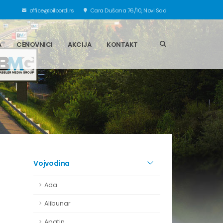
office@bilbordi.rs
Cara Dušana 76/10, Novi Sad
A
CENOVNICI
AKCIJA
KONTAKT
Vojvodina
Ada
Alibunar
Apatin