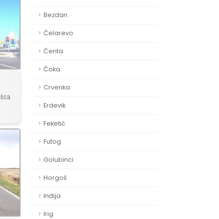
Bezdan
Čelarevo
Čenta
Čoka
Crvenka
ršca
Erdevik
Feketić
Futog
Golubinci
Horgoš
Inđija
Irig