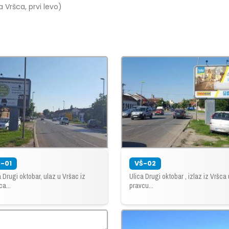
a Vršca, prvi levo)
-01
VŠ-02
a Drugi oktobar, ulaz u Vršac iz
Ulica Drugi oktobar , izlaz iz Vršca 
ca...
pravcu...