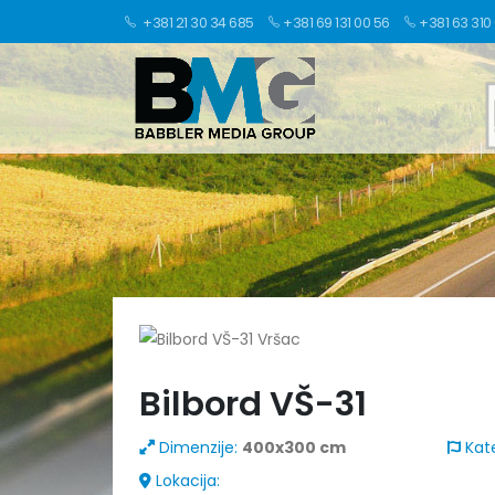
+381 21 30 34 685
+381 69 131 00 56
+381 63 310
Bilbord VŠ-31
Dimenzije:
400x300 cm
Kate
Lokacija: