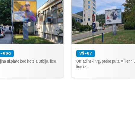
Š-66a
VŠ-67
jina ul.plato kod hotela Srbija, lice
Omladinski trg, preko puta Millenni
lice iz...