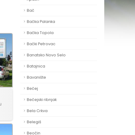
Bač
Bačka Palanka
Bačka Topola
Bački Petrovac
Banatsko Novo Selo
Batajnica
Bavanište
Bečej
Bečejski ribnjak
u
Bela Crkva
Belegiš
Beočin