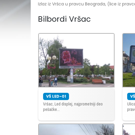
Izlaz iz Vršca u pravcu Beograda, (lice iz pravc
Bilbordi Vršac
VŠ LED-01
VŠ
Vršac, Led displej, najprometniji deo
Ulic
pešačke...
prav