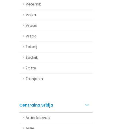
Veternik
Vojka
Vrbas
Vršac
Žabalj
Žednik
Žitište
Zrenjanin
Centralna Srbija
Aranđelovac
Arilje