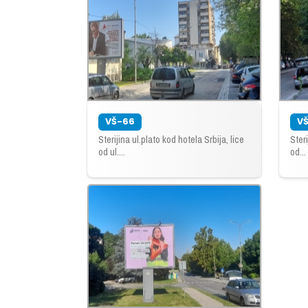
VŠ-66
V
Sterijina ul.plato kod hotela Srbija, lice
Steri
od ul....
od...