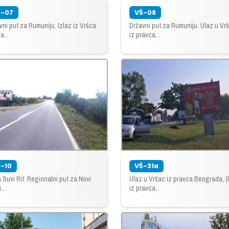
Š-07
VŠ-08
vni put za Rumuniju. Izlaz iz Vršca
Državni put za Rumuniju. Ulaz u Vr
a...
iz pravca...
-10
VŠ-31a
a Suvi Rit. Regionalni put za Novi
Ulaz u Vršac iz pravca Beograda, (
...
iz pravca...