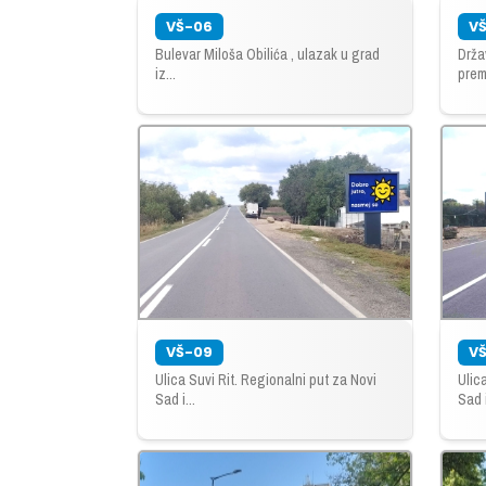
VŠ-06
V
Bulevar Miloša Obilića , ulazak u grad
Drža
iz...
prem
VŠ-09
VŠ
Ulica Suvi Rit. Regionalni put za Novi
Ulic
Sad i...
Sad i