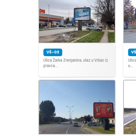
VŠ-03
V
Ulica Žarka Zrenjanina, ulaz u Vršac iz
Ulic
pravca...
u...