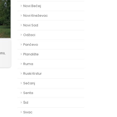
Novi Bečej
Novi Kneževac
Novi Sad
Odžaci
Pančevo
uma,
Plandište
Ruma
Ruski Krstur
Sečanj
Senta
Šid
Sivac