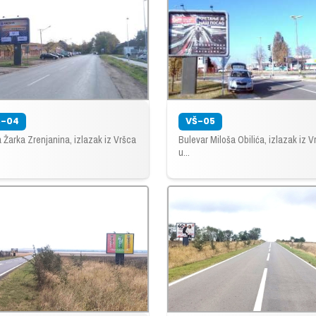
Š-04
VŠ-05
a Žarka Zrenjanina, izlazak iz Vršca
Bulevar Miloša Obilića, izlazak iz V
u...