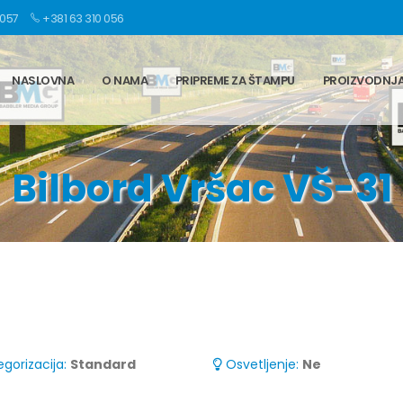
 057
+381 63 310 056
NASLOVNA
O NAMA
PRIPREME ZA ŠTAMPU
PROIZVODNJ
Bilbord Vršac VŠ-31
gorizacija:
Standard
Osvetljenje:
Ne